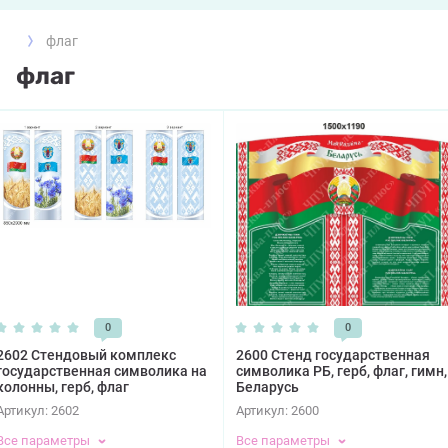
флаг
флаг
0
0
2602 Стендовый комплекс
2600 Стенд государственная
государственная символика на
символика РБ, герб, флаг, гимн,
колонны, герб, флаг
Беларусь
Артикул:
2602
Артикул:
2600
Все параметры
Все параметры