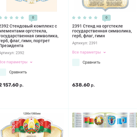
0
0
2392 Стендовый комплекс с
2391 Стенд на оргстекле
элементами оргстекла,
государственная символика,
государственная символика,
герб, флаг, гимн
герб, флаг, гимн, портрет
Артикул:
2391
Президента
Все параметры
Артикул:
2392
Все параметры
Сравнить
Сравнить
2 157.60
638.60
р.
р.