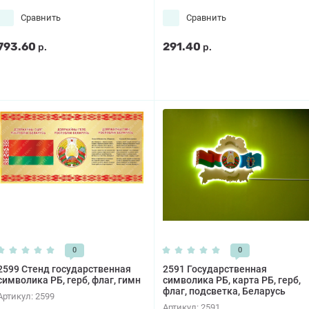
Сравнить
Сравнить
793.60
291.40
р.
р.
0
0
2599 Стенд государственная
2591 Государственная
символика РБ, герб, флаг, гимн
символика РБ, карта РБ, герб,
флаг, подсветка, Беларусь
Артикул:
2599
Артикул:
2591