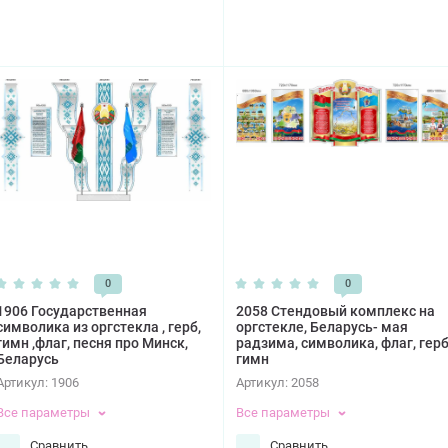
0
0
1906 Государственная
2058 Стендовый комплекс на
символика из оргстекла , герб,
оргстекле, Беларусь- мая
гимн ,флаг, песня про Минск,
радзима, символика, флаг, герб
Беларусь
гимн
Артикул:
1906
Артикул:
2058
Все параметры
Все параметры
Сравнить
Сравнить