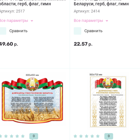
области, герб, флаг, гимн
Беларуси, герб, флаг, гимн
Артикул:
2517
Артикул:
2414
Все параметры
Все параметры
Сравнить
Сравнить
49.60
22.57
р.
р.
0
0