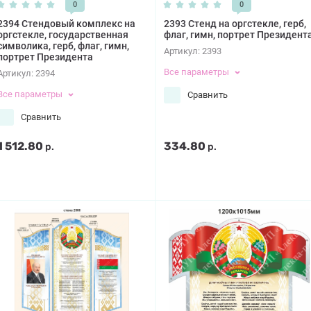
0
0
2394 Стендовый комплекс на
2393 Стенд на оргстекле, герб,
оргстекле, государственная
флаг, гимн, портрет Президент
символика, герб, флаг, гимн,
Артикул:
2393
портрет Президента
Все параметры
Артикул:
2394
Все параметры
Сравнить
Сравнить
1 512.80
334.80
р.
р.