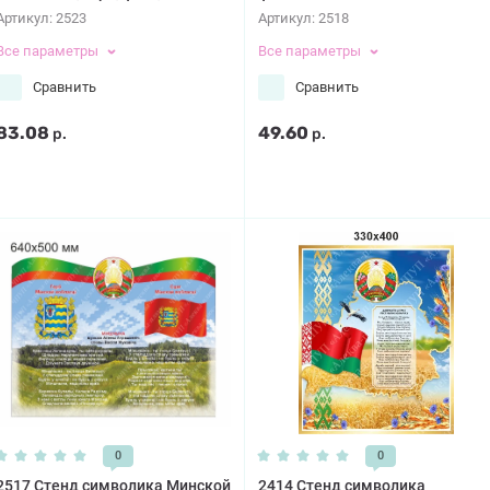
Артикул:
2523
Артикул:
2518
Все параметры
Все параметры
Сравнить
Сравнить
83.08
49.60
р.
р.
0
0
2517 Стенд символика Минской
2414 Стенд символика