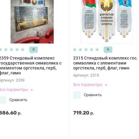
0
0
2359 Стендовый комплекс
2315 Стендовый комплекс гос.
государственная символика с
символика с элементами
элементом оргстекла, герб,
оргстекла, герб, флаг, гимн
флаг, гимн
Артикул:
2315
Артикул:
2359
Все параметры
Все параметры
Сравнить
Сравнить
886.60
719.20
р.
р.