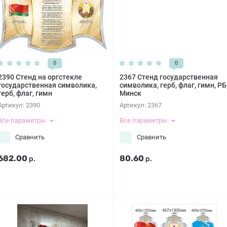
0
0
2390 Стенд на оргстекле
2367 Стенд государственная
государственная символика,
символика, герб, флаг, гимн, РБ
герб, флаг, гимн
Минск
Артикул:
2390
Артикул:
2367
Все параметры
Все параметры
Сравнить
Сравнить
682.00
80.60
р.
р.