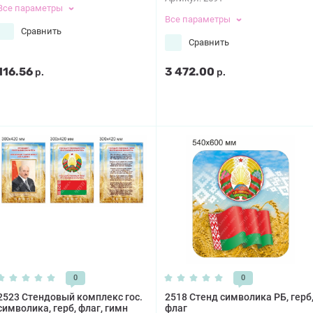
Все параметры
Все параметры
Сравнить
Сравнить
116.56
3 472.00
р.
р.
0
0
2523 Стендовый комплекс гос.
2518 Стенд символика РБ, герб
символика, герб, флаг, гимн
флаг