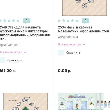
0
0
2549 Стенд для кабинета
2534 Часы в кабинет
русского языка и литературы,
математики, оформление стен
информационный, оформление
Артикул:
2534
стен
Все параметры
Артикул:
2549
Все параметры
Сравнить
Сравнить
161.20
0.00
р.
р.