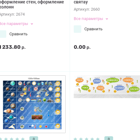
оформление стен, оформление
святау
колонн
Артикул:
2660
Артикул:
2674
Все параметры
Все параметры
Сравнить
Сравнить
1 233.80
0.00
р.
р.
0
0