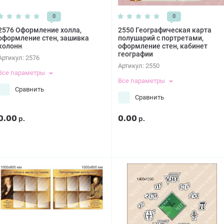
0
0
2576 Оформление холла,
2550 Географическая карта
оформление стен, зашивка
полушарий с портретами,
колонн
оформление стен, кабинет
географии
Артикул:
2576
Артикул:
2550
Все параметры
Все параметры
Сравнить
Сравнить
0.00
0.00
р.
р.