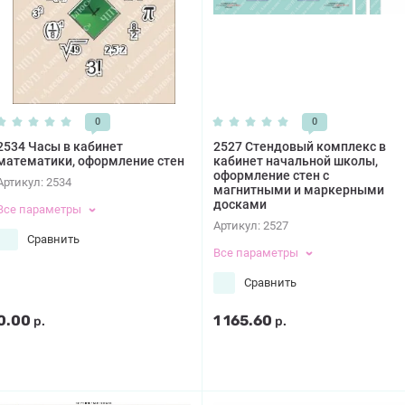
0
0
2534 Часы в кабинет
2527 Стендовый комплекс в
математики, оформление стен
кабинет начальной школы,
оформление стен с
Артикул:
2534
магнитными и маркерными
досками
Все параметры
Артикул:
2527
Сравнить
Все параметры
Сравнить
0.00
1 165.60
р.
р.