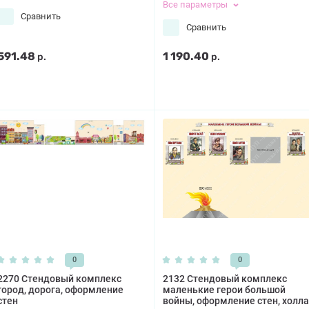
Все параметры
Сравнить
Сравнить
591.48
1 190.40
р.
р.
0
0
2270 Стендовый комплекс
2132 Стендовый комплекс
город, дорога, оформление
маленькие герои большой
стен
войны, оформление стен, холла