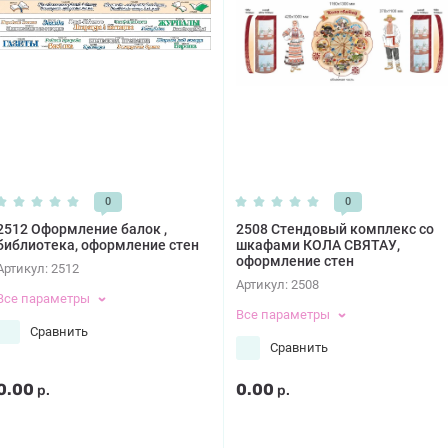
0
0
2512 Оформление балок ,
2508 Стендовый комплекс со
библиотека, оформление стен
шкафами КОЛА СВЯТАУ,
оформление стен
Артикул:
2512
Артикул:
2508
Все параметры
Все параметры
Сравнить
Сравнить
0.00
0.00
р.
р.