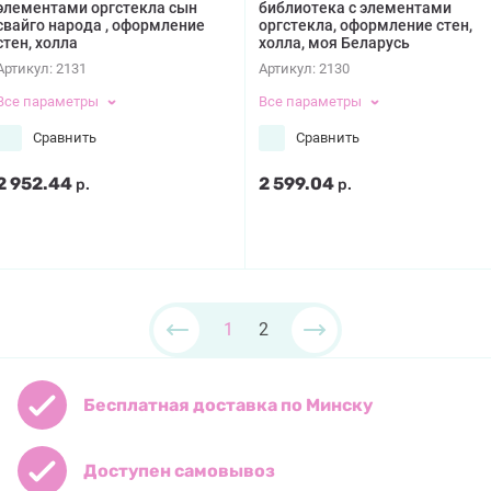
элементами оргстекла сын
библиотека с элементами
свайго народа , оформление
оргстекла, оформление стен,
стен, холла
холла, моя Беларусь
Артикул:
2131
Артикул:
2130
Все параметры
Все параметры
Сравнить
Сравнить
2 952.44
2 599.04
р.
р.
1
2
Бесплатная доставка по Минску
Доступен самовывоз