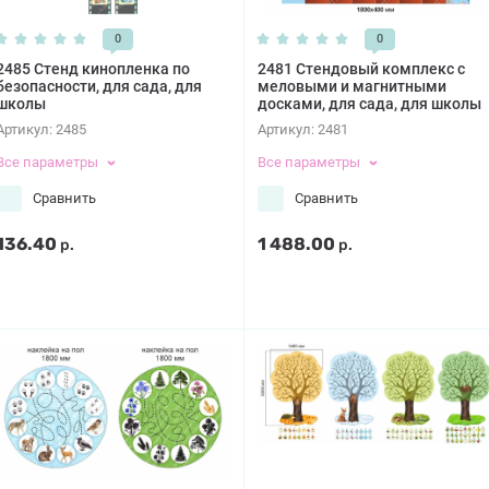
0
0
2485 Стенд кинопленка по
2481 Стендовый комплекс с
безопасности, для сада, для
меловыми и магнитными
школы
досками, для сада, для школы
Артикул:
2485
Артикул:
2481
Все параметры
Все параметры
Сравнить
Сравнить
136.40
1 488.00
р.
р.