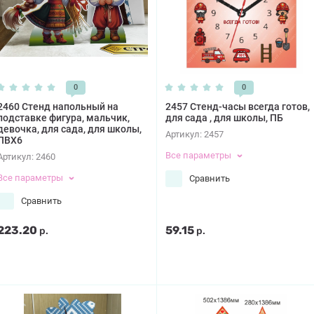
0
0
2460 Стенд напольный на
2457 Стенд-часы всегда готов,
подставке фигура, мальчик,
для сада , для школы, ПБ
девочка, для сада, для школы,
Артикул:
2457
ПВХ6
Все параметры
Артикул:
2460
Все параметры
Сравнить
Сравнить
223.20
59.15
р.
р.