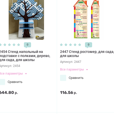
0
0
2454 Стенд напольный на
2447 Стенд ростомер, для сада
подставке с полками, дерево,
для школы
для сада, для школы
Артикул:
2447
Артикул:
2454
Все параметры
Все параметры
Сравнить
Сравнить
644.80
116.56
р.
р.