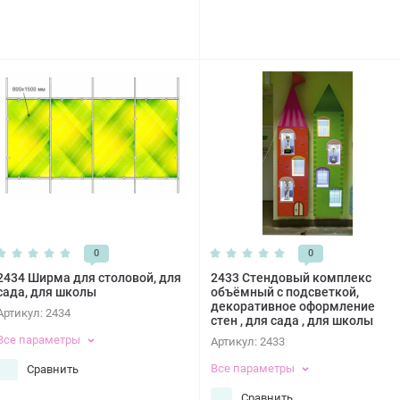
0
0
2434 Ширма для столовой, для
2433 Стендовый комплекс
сада, для школы
объёмный с подсветкой,
декоративное оформление
Артикул:
2434
стен , для сада , для школы
Все параметры
Артикул:
2433
Все параметры
Сравнить
Сравнить