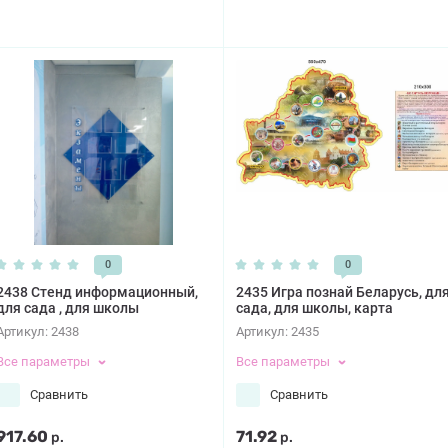
0
0
2438 Стенд информационный,
2435 Игра познай Беларусь, дл
для сада , для школы
сада, для школы, карта
Артикул:
2438
Артикул:
2435
Все параметры
Все параметры
Сравнить
Сравнить
917.60
71.92
р.
р.